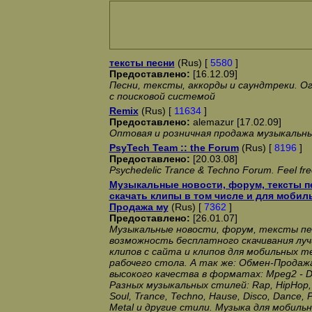
тексты песни
(Rus) [
5580
]
Предоставлено:
[16.12.09]
Песни, тексты, аккорды и саундтреки. Ог
с поисковой системой
Remix
(Rus) [
11634
]
Предоставлено:
alemazur [17.02.09]
Оптовая и розничная продажа музыкальн
PsyTech Team :: the Forum
(Rus) [
8196
]
Предоставлено:
[20.03.08]
Psychedelic Trance & Techno Forum. Feel free
Музыкальные новости, форум, тексты п
скачать клипы в том числе и для моби
Продажа му
(Rus) [
7362
]
Предоставлено:
[26.01.07]
Музыкальные новости, форум, тексты пе
возможность бесплатного скачивания лу
клипов с сайта и клипов для мобильных т
рабочего стола. А так же: Обмен-Продаж
высокого качества в форматах: Mpeg2 - 
Разных музыкальных стилей: Rap, HipHop, 
Soul, Trance, Techno, Hause, Disco, Dance, 
Metal и другие стили. Музыка для мобил