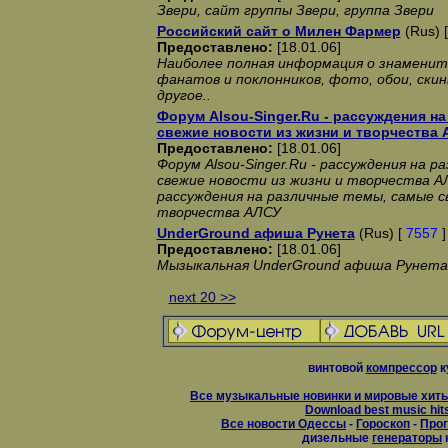
Звери, сайт группы Звери, группа Звери
Российский сайт о Милен Фармер
(Rus) 
Предоставлено:
[18.01.06]
Наиболее полная информация о знаменито
фанатов и поклонников, фото, обои, скин
другое..
Форум Alsou-Singer.Ru - рассуждения н
свежие новости из жизни и творчества
Предоставлено:
[18.01.06]
Форум Alsou-Singer.Ru - рассуждения на 
свежие новости из жизни и творчества АЛ
рассуждения на различные темы, самые с
творчества АЛСУ
UnderGround афиша Рунета
(Rus) [
7557
]
Предоставлено:
[18.01.06]
Мызыкальная UnderGround афиша Рунета
next 20 >>
винтовой
компрессор
к
Все музыкальные новинки и мировые хиты
Download best music hit
Все новости Одессы
-
Гороскоп
-
Прог
дизельные
генераторы