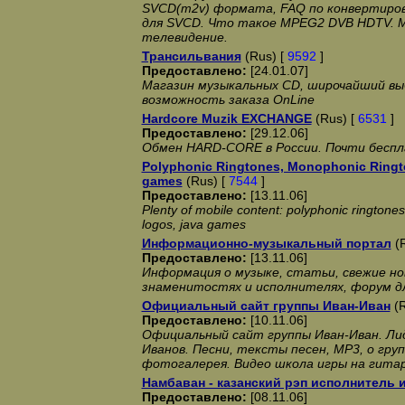
SVCD(m2v) формата, FAQ по конвертиро
для SVCD. Что такое MPEG2 DVB HDTV. М
телевидение.
Трансильвания
(Rus) [
9592
]
Предоставлено:
[24.01.07]
Магазин музыкальных CD, широчайший вы
возможность заказа OnLine
Hardcore Muzik EXCHANGE
(Rus) [
6531
]
Предоставлено:
[29.12.06]
Обмен HARD-CORE в России. Почти беспл
Polyphonic Ringtones, Monophonic Ringto
games
(Rus) [
7544
]
Предоставлено:
[13.11.06]
Plenty of mobile content: polyphonic ringtone
logos, java games
Информационно-музыкальный портал
(R
Предоставлено:
[13.11.06]
Информация о музыке, статьи, свежие но
знаменитостях и исполнителях, форум д
Официальный сайт группы Иван-Иван
(R
Предоставлено:
[10.11.06]
Официальный сайт группы Иван-Иван. Ли
Иванов. Песни, тексты песен, МР3, о груп
фотогалерея. Видео школа игры на гитар
Намбаван - казанский рэп исполнитель 
Предоставлено:
[08.11.06]