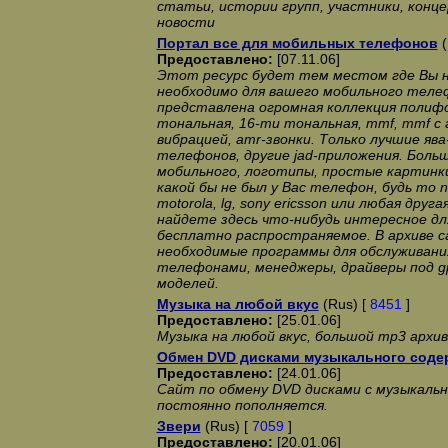
статьи, истории групп, участники, конц
новости
Портал все для мобильных телефонов
(
Предоставлено:
[07.11.06]
Этот ресурс будет тем местом где Вы н
необходимо для вашего мобильного теле
представлена огромная коллекция полифон
тональная, 16-ти тональная, mmf, mmf с 
вибрацией, amr-звонки. Только лучшие яв
телефонов, другие jad-приложения. Боль
мобильного, логотипы, простые картинки
какой бы не был у Вас телефон, будь то n
motorola, lg, sony ericsson или любая дру
найдете здесь что-нибудь интересное для
бесплатно распространяемое. В архиве 
необходимые программы для обслуживани
телефонами, менеджеры, драйверы под gp
моделей.
Музыка на любой вкус
(Rus) [
8451
]
Предоставлено:
[25.01.06]
Музыка на любой вкус, большой mp3 архив
Обмен DVD дисками музыкального соде
Предоставлено:
[24.01.06]
Сайт по обмену DVD дисками с музыкальн
постоянно пополняется.
Звери
(Rus) [
7059
]
Предоставлено:
[20.01.06]