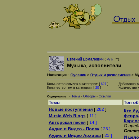
Евгений Ермалович
(
™)
Pink
Музыка, исполнители
Навигация
:
Сусанин
>
Отдых и развлечения
>
Му
Количество ссылок в категории: [
627
]
Добавлено з
Количество тем в категории: [
20
]
Количество к
-
-
-
Темы
Обзоры
Ссылки
Содержание:
Темы
Топ-о
Новые поступления
[
282
]
Кто бу
Music Web Rings
[
11 ]
февра
Карло
Авторская песня
[
14 ]
О пред
Аудио и Видео - Поиск
[
23 ]
Gramm
Аудио и Видео Архивы
[
23 ]
И цело