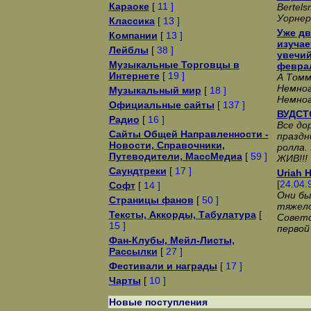
Караоке
[
11 ]
Bertel
Уорне
Классика
[
13 ]
Уже дв
Компании
[
13 ]
изучае
Лейблы
[
38 ]
увечий
Музыкальные Торговцы в
февра
Интернете
[
19 ]
А Томм
Немног
Музыкальный мир
[
18 ]
Немного
Официальные сайты
[
137 ]
ВУДСТО
Радио
[
16 ]
Все дор
Сайты Общей Направленности -
праздн
Новости, Справочники,
ролла.
Путеводители, МассМедиа
[
59 ]
ЖИВ!!!
Саундтреки
[
17 ]
Uriah H
[
24.04.
Софт
[
14 ]
Они бы
Страницы фанов
[
50 ]
тяжело
Тексты, Аккорды, Табулатура
[
Советс
15 ]
первой 
Фан-Клубы, Мейл-Листы,
Рассылки
[
27 ]
Фестивали и награды
[
17 ]
Чарты
[
10 ]
Новые поступления