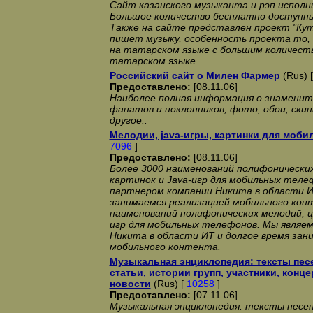
Сайт казанского музыканта и рэп исполн
Большое количество бесплатно доступны
Также на сайте представлен проект "Ку
пишет музыку, особенность проекта то,
на татарском языке с большим количеств
татарском языке.
Российский сайт о Милен Фармер
(Rus) 
Предоставлено:
[08.11.06]
Наиболее полная информация о знаменито
фанатов и поклонников, фото, обои, скин
другое..
Мелодии, java-игры, картинки для моб
7096
]
Предоставлено:
[08.11.06]
Более 3000 наименований полифонически
картинок и Java-игр для мобильных теле
партнером компании Никита в области И
занимаемся реализацией мобильного кон
наименований полифонических мелодий, ц
игр для мобильных телефонов. Мы являе
Никита в области ИТ и долгое время зан
мобильного контента.
Музыкальная энциклопедия: тексты пес
статьи, истории групп, участники, кон
новости
(Rus) [
10258
]
Предоставлено:
[07.11.06]
Музыкальная энциклопедия: тексты песен