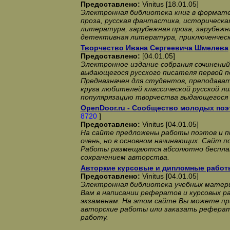
Предоставлено:
Vinitus [18.01.05]
Электронная библиотека книг в формате M
проза, русская фантастика, историческа
литература, зарубежная проза, зарубеж
детективная литература, приключенчес
Творчество Ивана Сергеевича Шмелева
Предоставлено:
[04.01.05]
Электронное издание собрания сочинений
выдающегося русского писателя первой п
Предназначен для студентов, преподават
круга любителей классической русской л
популярязацию творчества выдающегося 
OpenDoor.ru - Сообщество молодых поэ
8720
]
Предоставлено:
Vinitus [04.01.05]
На сайте предложены работы поэтов и п
очень, но в основном начинающих. Сайт п
Работы размещаются абсолютно беспла
сохранением авторства.
Авторкие курсовые и дипломные работ
Предоставлено:
Vinitus [04.01.05]
Электронная библиотека учебных матер
Вам в написании рефератов и курсовых р
экзаменам. На этом сайте Вы можете п
авторские работы или заказать реферат
работу.