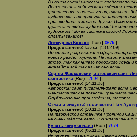
В нашем онлайн-магазине представлены а
Психология, юридическая академия, исто
фантастика и приключения, школьная би
аудиокнига, литература на иностранных 
произведения и многое другое. Возможн
фрагмент любой аудиокниги! Ежедневное
аудиокниг! Гибкая система скидок! Удобн
оплаты заказов!
Литжурнал Колесо
(Rus) [
6675
]
Предоставлено:
koveco [13.02.09]
Новейшие разработки в сфере литерату
нового раздел журнала. Не ловите глазам
этого, так как ничего подобного здесь и
внимайте всё таким как оно есть.
Сергей Жарковский, авторский сайт. Лит
фантастика
(Rus) [
7804
]
Предоставлено:
[14.11.06]
Авторский сайт писателя-фантаста Сер
Фантастические повести, фантастически
Опубликованые произведения, тексты.
Стихи и рисунки: творчество При Ауст
Предоставлено:
[10.11.06]
На творческой страничке Прониной Саши 
не очень тёплое лето, и симпатичные рис
Купить книгу онлайн
(Rus) [
7674
]
Предоставлено:
[06.11.06]
Интернет магазин книг. Закажи книгу он