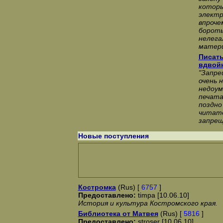
котор
электр
впроче
бороть
нелега
матери
Писать
вдвой
"Запре
очень 
недоум
печата
поздно
читате
запрещ
Новые поступления
Костромка
(Rus) [
6757
]
Предоставлено:
timpa [10.06.10]
История и культура Костромского края.
Библиотека от Матвея
(Rus) [
5816
]
Предоставлено:
stroser [10.06.10]