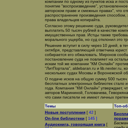
компании по одному из пунктов иска и пост
понятие "воспроизведение", установленное
авторском праве и смежных правах", что о
распространение произведения способом
права владельцев копирайта.
Согласно этому решению суда, руководител
выплатить 50 тысяч рублей в качестве ком
имущественных прав. Истцы также требова
морального ущерба, но суд отклонил это т
Решение вступит в силу через 10 дней, в те
октября, представляющий ответчика юрист
собирается его обжаловать. Миронов сообщ
постановление суда не повлияет на остал
искам той же компании "КМ Онлайн" против
"ЛитПортала", aldebaran.ru и lib.nexter.ru, 
нескольких судах Москвы и Воронежской об
О подаче исков на общую сумму 500 тысяч
бесплатных электронных библиотек стало и
года. Компания "КМ Онлайн" утверждает, чт
авторов Марининой, Головачева, Геворкяна
что сами писатели не имеют личных претен
Темы
Топ-о
Новые поступления
[
42
]
Беспла
On-line библиотеки
[
145 ]
пораж
Басман
Аудиокнига, говорящая книга
[
среду 