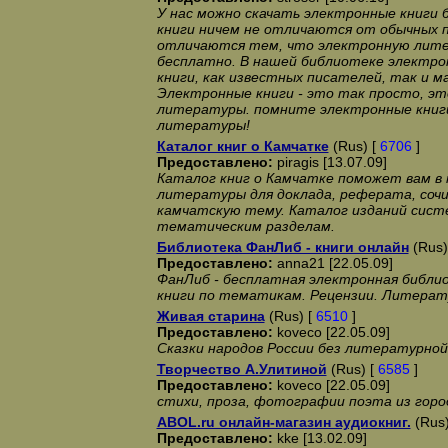
У нас можно скачать электронные книги
книги ничем не отличаются от обычных п
отличаются тем, что электронную лите
бесплатно. В нашей библиотеке электро
книги, как известных писателей, так и м
Электронные книги - это так просто, эт
литературы. помните электронные книги
литературы!
Каталог книг о Камчатке
(Rus) [
6706
]
Предоставлено:
piragis [13.07.09]
Каталог книг о Камчатке поможет вам в
литературы для доклада, реферата, соч
камчатскую тему. Каталог изданий сист
тематическим разделам.
Библиотека ФанЛиб - книги онлайн
(Rus)
Предоставлено:
anna21 [22.05.09]
ФанЛиб - бесплатная электронная библи
книги по тематикам. Рецензии. Литерат
Живая старина
(Rus) [
6510
]
Предоставлено:
koveco [22.05.09]
Сказки народов России без литературно
Творчество А.Улитиной
(Rus) [
6585
]
Предоставлено:
koveco [22.05.09]
стихи, проза, фотографии поэта из гор
ABOL.ru онлайн-магазин аудиокниг.
(Rus)
Предоставлено:
kke [13.02.09]