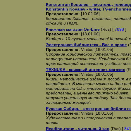
Константин Ковалев - писатель, телевед
Konstantin Kovalev - writer, TV-anchormen:
Предоставлено:
[10.02.06]
Константин Ковалев - писатель, телевед
off-сайт и ПМЖ.
Книжный магазин On-Line
(Rus) [
7898
]
Предоставлено:
[18.01.06]
Входит в 10 лучших магазинов! Книжный м
Электронная библиотека - Все о праве
(
Предоставлено:
Vinitus [18.01.05]
Собрание юридической литературы право
полноценных источников. Юридическая б
трех категорий источников: учебные пос
TEXNUKA - книжный интернет-магазин
(R
Предоставлено:
Vinitus [18.01.05]
Книги, методические издания, пособия, в
разработки. В магазине можно найти ре
материалы на CD и многое другое. Мага
предоплаты, а цены вас приятно удивят.
получит уникальную методику "Как бесп
за несколько месяцев".
Русская Сибирь - электронная библиоте
Предоставлено:
Vinitus [18.01.05]
Художественная и историческая литера
толка.
Reading-room - читальный зал
(Rus) [
84