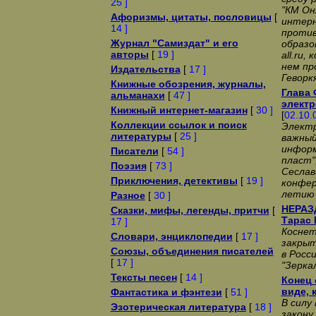
25 ]
"КМ Он
Афоризмы, цитаты, пословицы
[
интерн
14 ]
против
Журнал "Самиздат" и его
образо
авторы
[
19 ]
all.ru
нем пр
Издательства
[
17 ]
Геворк
Книжные обозрения, журналы,
Глава 
альманахи
[
47 ]
электр
Книжный интернет-магазин
[
30 ]
[
02.10.
Коллекции ссылок и поиск
Электр
литературы
[
25 ]
важный
информ
Писатели
[
54 ]
пласт"
Поэзия
[
73 ]
Сеслав
Приключения, детективы
[
19 ]
конфер
летию 
Разное
[
30 ]
НЕРАЗ
Сказки, мифы, легенды, притчи
[
Тарас 
17 ]
Коснет
Словари, энциклопедии
[
17 ]
закрыт
Союзы, объединения писателей
в Росс
[
17 ]
"Зерка
Тексты песен
[
14 ]
Конец 
виде, 
Фантастика и фэнтези
[
51 ]
В силу
Эзотерическая литература
[
18 ]
закону