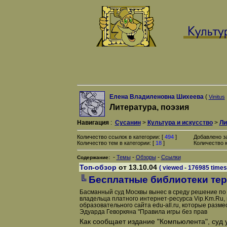
Елена Владиленовна Шихеева
(
Vinitus
Литература, поэзия
Навигация
:
Сусанин
>
Культура и искусство
>
Ли
Количество ссылок в категории: [
494
]
Добавлено з
Количество тем в категории: [
18
]
Количество к
-
-
-
Темы
Обзоры
Ссылки
Содержание:
Топ-обзор
от 13.10.04
( viewed - 176985 times
╚ Бесплатные библиотеки те
Басманный суд Москвы вынес в среду решение по 
владельца платного интернет-ресурса Vip.Km.Ru,
образовательного сайта edu-all.ru, которые разм
Эдуарда Геворкяна "Правила игры без прав
Как сообщает издание "Компьюлента", суд 