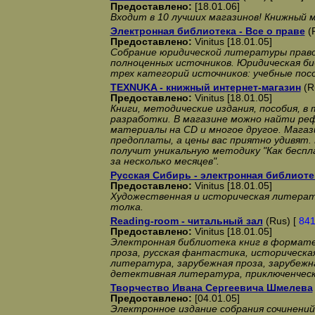
Предоставлено:
[18.01.06]
Входит в 10 лучших магазинов! Книжный м
Электронная библиотека - Все о праве
(
Предоставлено:
Vinitus [18.01.05]
Собрание юридической литературы право
полноценных источников. Юридическая б
трех категорий источников: учебные пос
TEXNUKA - книжный интернет-магазин
(R
Предоставлено:
Vinitus [18.01.05]
Книги, методические издания, пособия, в
разработки. В магазине можно найти ре
материалы на CD и многое другое. Мага
предоплаты, а цены вас приятно удивят.
получит уникальную методику "Как бесп
за несколько месяцев".
Русская Сибирь - электронная библиоте
Предоставлено:
Vinitus [18.01.05]
Художественная и историческая литера
толка.
Reading-room - читальный зал
(Rus) [
84
Предоставлено:
Vinitus [18.01.05]
Электронная библиотека книг в формате M
проза, русская фантастика, историческа
литература, зарубежная проза, зарубеж
детективная литература, приключенчес
Творчество Ивана Сергеевича Шмелева
Предоставлено:
[04.01.05]
Электронное издание собрания сочинений