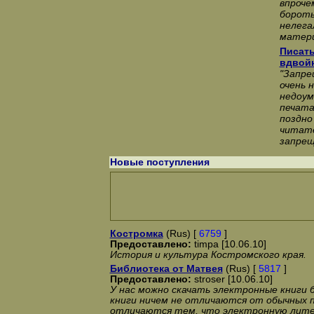
впроче
бороть
нелега
матери
Писать
вдвой
"Запре
очень 
недоум
печата
поздно
читате
запрещ
Новые поступления
Костромка
(Rus) [
6759
]
Предоставлено:
timpa [10.06.10]
История и культура Костромского края.
Библиотека от Матвея
(Rus) [
5817
]
Предоставлено:
stroser [10.06.10]
У нас можно скачать электронные книги
книги ничем не отличаются от обычных п
отличаются тем, что электронную лите