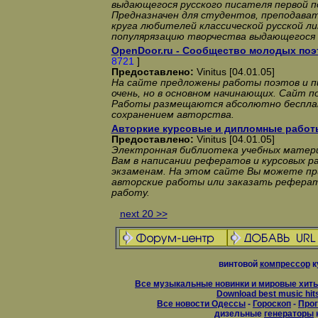
выдающегося русского писателя первой п
Предназначен для студентов, преподават
круга любителей классической русской л
популярязацию творчества выдающегося 
OpenDoor.ru - Сообщество молодых поэ
8721
]
Предоставлено:
Vinitus [04.01.05]
На сайте предложены работы поэтов и п
очень, но в основном начинающих. Сайт п
Работы размещаются абсолютно беспла
сохранением авторства.
Авторкие курсовые и дипломные работ
Предоставлено:
Vinitus [04.01.05]
Электронная библиотека учебных матер
Вам в написании рефератов и курсовых р
экзаменам. На этом сайте Вы можете п
авторские работы или заказать реферат
работу.
next 20 >>
винтовой
компрессор
к
Все музыкальные новинки и мировые хиты
Download best music hit
Все новости Одессы
-
Гороскоп
-
Прог
дизельные
генераторы