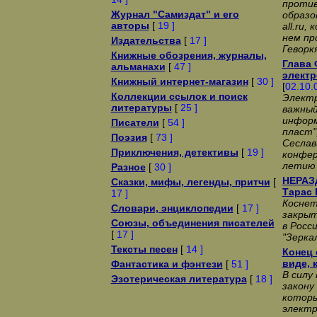
против
Журнал "Самиздат" и его
образо
авторы
[
19 ]
all.ru
нем пр
Издательства
[
17 ]
Геворк
Книжные обозрения, журналы,
Глава 
альманахи
[
47 ]
электр
Книжный интернет-магазин
[
30 ]
[
02.10.
Коллекции ссылок и поиск
Электр
литературы
[
25 ]
важный
информ
Писатели
[
54 ]
пласт"
Поэзия
[
73 ]
Сеслав
Приключения, детективы
[
19 ]
конфер
летию 
Разное
[
30 ]
НЕРАЗ
Сказки, мифы, легенды, притчи
[
Тарас 
17 ]
Коснет
Словари, энциклопедии
[
17 ]
закрыт
Союзы, объединения писателей
в Росс
[
17 ]
"Зерка
Тексты песен
[
14 ]
Конец 
виде, 
Фантастика и фэнтези
[
51 ]
В силу
Эзотерическая литература
[
18 ]
закону
котор
электр