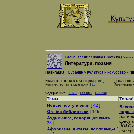
Елена Владиленовна Шихеева
(
Vinitus
Литература, поэзия
Навигация
:
Сусанин
>
Культура и искусство
>
Ли
Количество ссылок в категории: [
494
]
Добавлено з
Количество тем в категории: [
18
]
Количество к
-
-
-
Темы
Обзоры
Ссылки
Содержание:
Темы
Топ-о
Новые поступления
[
42
]
Беспла
On-line библиотеки
[
145 ]
пораж
Басман
Аудиокнига, говорящая книга
[
среду 
25 ]
"КМ Он
Афоризмы, цитаты, пословицы
[
интерн
14 ]