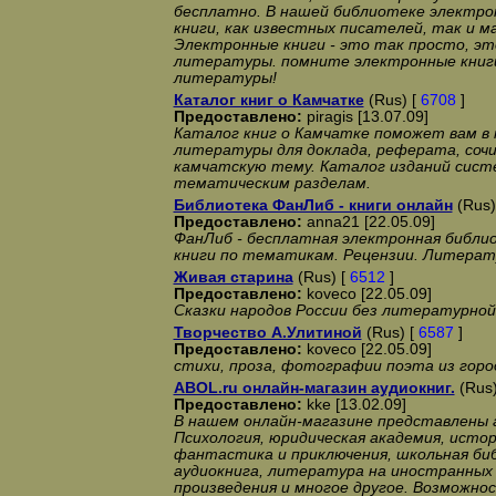
бесплатно. В нашей библиотеке электро
книги, как известных писателей, так и м
Электронные книги - это так просто, эт
литературы. помните электронные книги
литературы!
Каталог книг о Камчатке
(Rus) [
6708
]
Предоставлено:
piragis [13.07.09]
Каталог книг о Камчатке поможет вам в
литературы для доклада, реферата, соч
камчатскую тему. Каталог изданий сист
тематическим разделам.
Библиотека ФанЛиб - книги онлайн
(Rus)
Предоставлено:
anna21 [22.05.09]
ФанЛиб - бесплатная электронная библи
книги по тематикам. Рецензии. Литерат
Живая старина
(Rus) [
6512
]
Предоставлено:
koveco [22.05.09]
Сказки народов России без литературно
Творчество А.Улитиной
(Rus) [
6587
]
Предоставлено:
koveco [22.05.09]
стихи, проза, фотографии поэта из гор
ABOL.ru онлайн-магазин аудиокниг.
(Rus)
Предоставлено:
kke [13.02.09]
В нашем онлайн-магазине представлены а
Психология, юридическая академия, исто
фантастика и приключения, школьная би
аудиокнига, литература на иностранных 
произведения и многое другое. Возможн