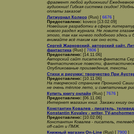
фрагмент любой аудиокниги! Ежедневное
аудиокниг! Гибкая система скидок! Удобн
оплаты заказов!
Литжурнал Колесо
(Rus) [
6676
]
Предоставлено:
koveco [13.02.09]
Новейшие разработки в сфере литерату
нового раздел журнала. Не ловите глазам
этого, так как ничего подобного здесь и
внимайте всё таким как оно есть.
Сергей Жарковский, авторский сайт. Лит
фантастика
(Rus) [
7806
]
Предоставлено:
[14.11.06]
Авторский сайт писателя-фантаста Сер
Фантастические повести, фантастически
Опубликованые произведения, тексты.
Стихи и рисунки: творчество При Ауст
Предоставлено:
[10.11.06]
На творческой страничке Прониной Саши 
не очень тёплое лето, и симпатичные рис
Купить книгу онлайн
(Rus) [
7676
]
Предоставлено:
[06.11.06]
Интернет магазин книг. Закажи книгу он
Константин Ковалев - писатель, телевед
Konstantin Kovalev - writer, TV-anchormen:
Предоставлено:
[10.02.06]
Константин Ковалев - писатель, телевед
off-сайт и ПМЖ.
Книжный магазин On-Line
(Rus) [
7900
]